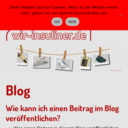
Skip
Diese Website benutzt Cookies. Wenn du die Website weiter
to
nutzt, gehen wir von deinem Einverständnis aus.
main
OK
NOK
content
Blog
Wie kann ich einen Beitrag im Blog
veröffentlichen?