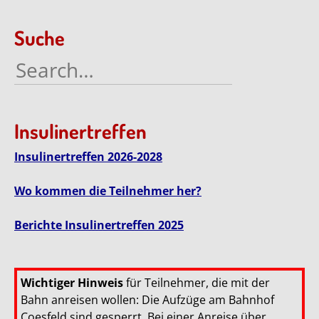
navigation
Suche
Search
for:
Insulinertreffen
Insulinertreffen 2026-2028
Wo kommen die Teilnehmer her?
Berichte Insulinertreffen 2025
Wichtiger Hinweis
für Teilnehmer, die mit der
Bahn anreisen wollen: Die Aufzüge am Bahnhof
Coesfeld sind gesperrt. Bei einer Anreise über