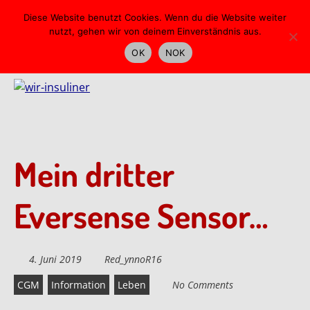
Skip
Diese Website benutzt Cookies. Wenn du die Website weiter
to
nutzt, gehen wir von deinem Einverständnis aus.
main
OK
NOK
content
Mein dritter
Eversense Sensor…
4. Juni 2019
Red_ynnoR16
CGM
Information
Leben
No Comments