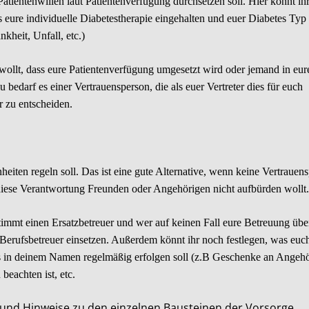
 Patientenwillen laut Patientenverfügung durchsetzen soll. Hier könnt ih
eure individuelle Diabetestherapie eingehalten und euer Diabetes Typ
kheit, Unfall, etc.)
 wollt, dass eure Patientenverfügung umgesetzt wird oder jemand in eu
bedarf es einer Vertrauensperson, die als euer Vertreter dies für euch
r zu entscheiden.
nheiten regeln soll. Das ist eine gute Alternative, wenn keine Vertrauen
 diese Verantwortung Freunden oder Angehörigen nicht aufbürden wollt.
estimmt einen Ersatzbetreuer und wer auf keinen Fall eure Betreuung ü
Berufsbetreuer einsetzen. Außerdem könnt ihr noch festlegen, was euc
s in deinem Namen regelmäßig erfolgen soll (z.B Geschenke an Angehö
beachten ist, etc.
 und Hinweise zu den einzelnen Bausteinen der Vorsorge