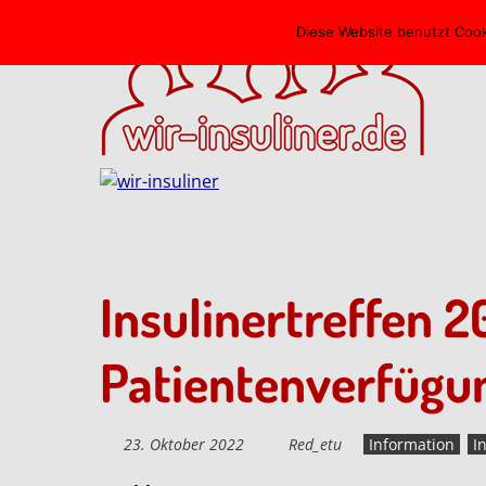
Skip
Diese Website benutzt Cook
to
main
content
Insulinertreffen 2
Patientenverfügu
23. Oktober 2022
Red_etu
Information
I