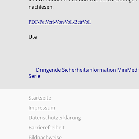
nachlesen.
PDF-PatVerf-VorsVoll-BetrVoll
Ute
Posts
Dringende Sicherheitsinformation MiniMed
Serie
navigation
Startseite
Impressum
Datenschutzerklärung
Barrierefreiheit
Bildnachweise