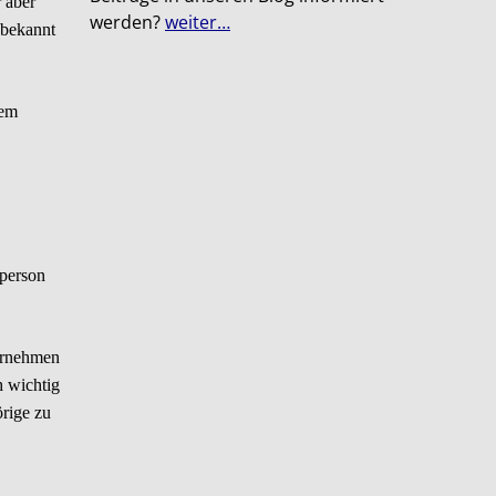
r aber
werden?
weiter…
 bekannt
rem
sperson
bernehmen
h wichtig
rige zu