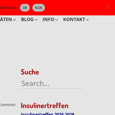
ändnis aus.
OK
NOK
TÄTEN
BLOG
INFO
KONTAKT
Suche
Search
for:
Insulinertreffen
Comments
Insulinertreffen 2026-2028