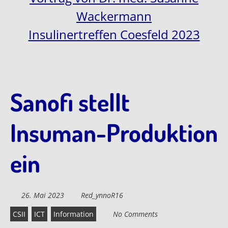
Wackermann
Insulinertreffen Coesfeld 2023
Sanofi stellt
Insuman-Produktion
ein
26. Mai 2023
Red_ynnoR16
CSII
ICT
Information
No Comments