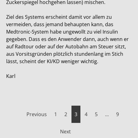
Zuckerspiegel hochgehen lassen) mischen.
Ziel des Systems erscheint damit vor allem zu
vermeiden, dass jemand behaupten kann, das
Medtronic-System habe ungewollt zu viel Insulin
gegeben. Dass es den Anwender dann, auch wenn er
auf Radtour oder auf der Autobahn am Steuer sitzt,
aus Vorsitsgründen plötzlich stundenlang im Stich
lässt, scheint der KI/KD weniger wichtig.
Karl
Seitennummerierung
Previous
1
2
3
4
5
…
9
der
Next
Beiträge